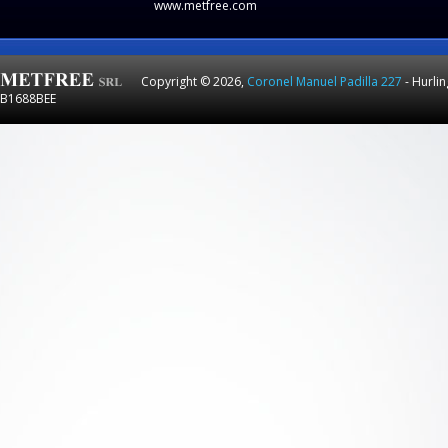
www.metfree.com
Copyright © 2026,
Coronel Manuel Padilla 227
- Hurli
B1688BEE