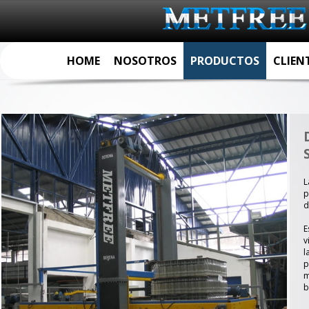
HOME
NOSOTROS
PRODUCTOS
CLIEN
L
p
d
E
v
l
p
m
b