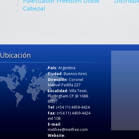
Paletizador Freedom Doble
Distribui
Cabezal
Ubicación
País:
Argentina
Ciudad:
Buenos Aires
Dirección:
Coronel
Manuel Padilla 227
Localidad:
Villa Tesei,
Hurlingham CP (B 1688
BEE)
Tel:
(+54 11) 4459-4424
Fax:
(+54 11) 4459-4424
ext 108
E-mail:
metfree@metfree.com
Website: