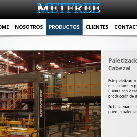
OME
NOSOTROS
PRODUCTOS
CLIENTES
CONTAC
Paletizad
Cabezal
Este peletizador
necesidades y p
Cuenta con 2 ca
producción de 8
Su funcionamien
puedan paletiza