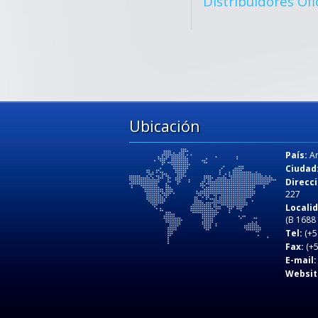
Distribuidores Ofi
Ubicación
País:
Ar
Ciudad
Direcci
227
Locali
(B 1688
Tel:
(+5
Fax:
(+5
E-mail:
Websit