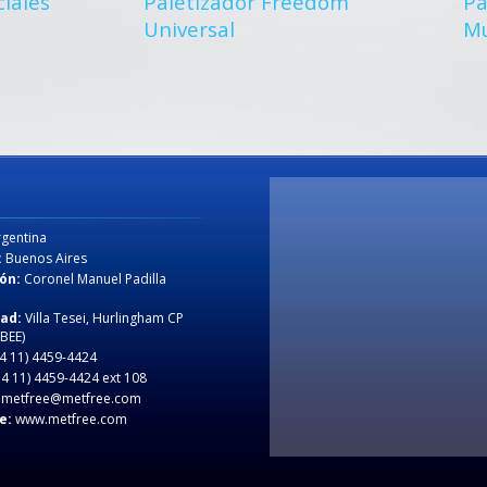
ciales
Paletizador Freedom
Pa
Universal
Mu
gentina
:
Buenos Aires
ón:
Coronel Manuel Padilla
dad:
Villa Tesei, Hurlingham CP
 BEE)
4 11) 4459-4424
4 11) 4459-4424 ext 108
metfree@metfree.com
e:
www.metfree.com